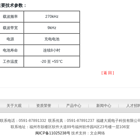
主要技术参数：
载波频率
270kHz
载波带宽
9kHz
电源
充电电池
电池寿命
连续8小时
工作温度
-20 至 +55°C
[ 返 回 ]
关于大观
资质荣誉
产品中心
新闻中心
人才招
联系电话：0591-87891332 联系传真：0591-87891237 福建大观电子科技有限公
联系地址：福州市鼓楼区软件大道89号福州软件园A区23号楼一层106室
闽ICP备11025238号
技术支持：
文企网络