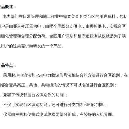
产品概述：
电力部门在日常管理和施工作业中需要普查各类台区的用户资料，包括
用户是由哪台变压器供电，由哪个母线分支供电，由哪相供电，实现台区
精细化管理和合理分配负荷。台区用户识别和相序追踪测试仪就是为了满
足用户的这类需求而研发的一个产品。
产品特点
：
1、采用脉冲电流法和FSK电力载波信号法相结合的方法进行台区识别，在
相邻台变共高压、共地、共电缆沟的情况下可以准确进行台区识别；
2、兼容了传统载波台区识别仪的功能 ；
3、不仅可实现台区识别功能，还可进行分支判断和相位判断；
4、仪器由主机和便携式测试终端两部分组成，有较好的人机界面。