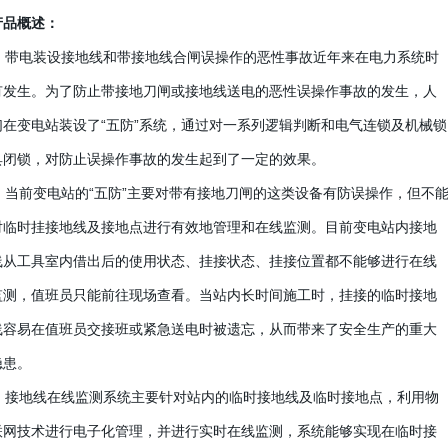
产品概述：
带电装设接地线和带接地线合闸误操作的恶性事故近年来在电力系统时
有发生。为了防止带接地刀闸或接地线送电的恶性误操作事故的发生，人
们在变电站装设了“五防”系统，通过对一系列逻辑判断和电气连锁及机械锁
具闭锁，对防止误操作事故的发生起到了一定的效果。
当前变电站的“五防”主要对带有接地刀闸的这类设备有防误操作，但不
对临时挂接地线及接地点进行有效地管理和在线监测。目前变电站内接地
线从工具室内借出后的使用状态、挂接状态、挂接位置都不能够进行在线
监测，值班员只能前往现场查看。当站内长时间施工时，挂接的临时接地
线容易在值班员交接班或紧急送电时被遗忘，从而带来了安全生产的重大
隐患。
接地线在线监测系统主要针对站内的临时接地线及临时接地点，利用物
联网技术进行电子化管理，并进行实时在线监测，系统能够实现在临时接